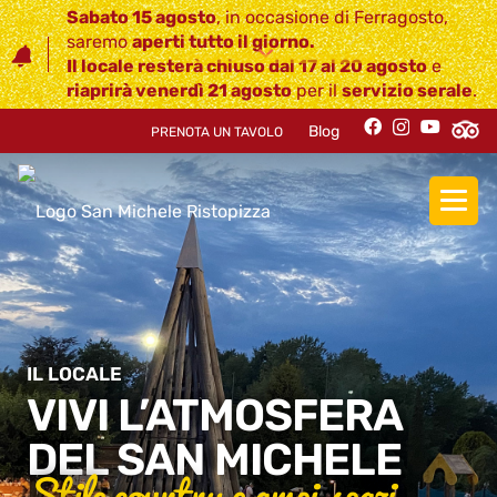
Sabato 15 agosto
, in occasione di Ferragosto,
saremo
aperti tutto il giorno
.
Il locale resterà
chiuso dal 17 al 20 agosto
e
riaprirà venerdì 21 agosto
per il
servizio serale
.
Blog
PRENOTA UN TAVOLO
IL LOCALE
VIVI L’ATMOSFERA
DEL SAN MICHELE
Stile country e ampi spazi