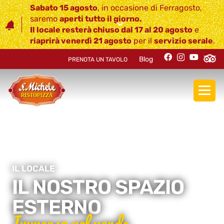
Sabato 15 agosto
, in occasione di Ferragosto,
saremo
aperti tutto il giorno
.
Il locale resterà
chiuso dal 17 al 20 agosto
e
riaprirà venerdì 21 agosto
per il
servizio serale
.
Blog
PRENOTA UN TAVOLO
IL LOCALE
IL NOSTRO SPAZIO
ESTERNO
Immerso nel verde